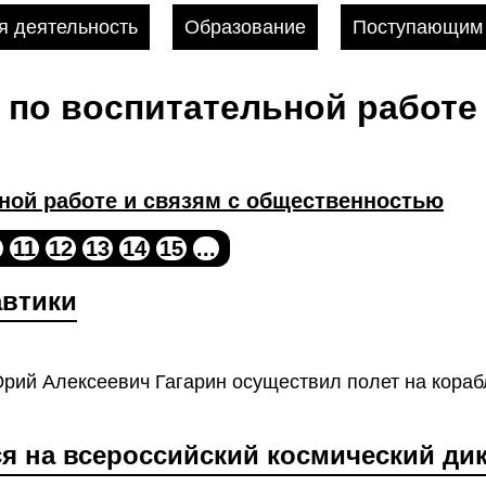
 деятельность
Образование
Поступающим
 по воспитательной работе 
ной работе и связям с общественностью
11
12
13
14
15
...
автики
Юрий Алексеевич Гагарин осуществил полет на кораб
 на всероссийский космический ди