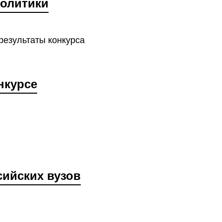
политики
результаты конкурса
нкурсе
сийских вузов