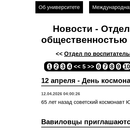
Об университете
Международная
Новости - Отдел
общественностью
<<
Отдел по воспитатель
1
2
3
4
<< 5 >>
6
7
8
9
10
12 апреля - День космон
12.04.2026 04:00:26
65 лет назад советский космонавт 
Вавиловцы приглашаются