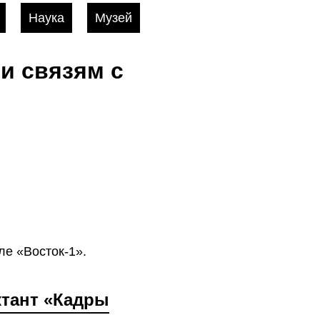
Наука
Музей
и связям с
ле «Восток-1».
ктант «Кадры