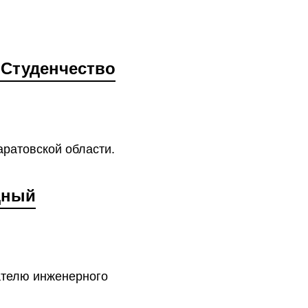
 Студенчество
ратовской области.
дный
ателю инженерного