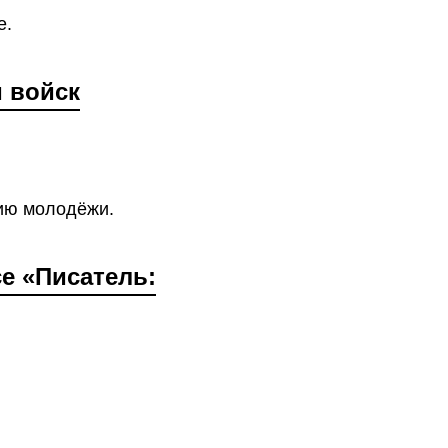
е.
 войск
нию молодёжи.
е «Писатель: