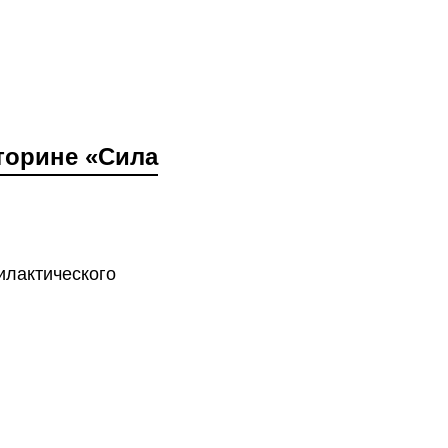
торине «Сила
илактического