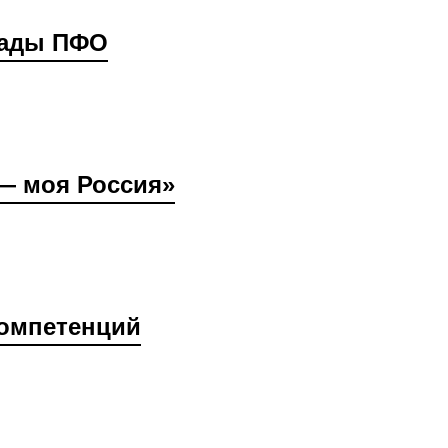
иады ПФО
 — моя Россия»
компетенций