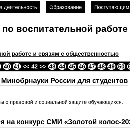
 деятельность
Образование
Поступающим
 по воспитательной работе 
ной работе и связям с общественностью
9
40
41
<< 42 >>
43
44
45
46
47
48
49
50
 Минобрнауки России для студентов
сы о правовой и социальной защите обучающихся.
 на конкурс СМИ «Золотой колос-20