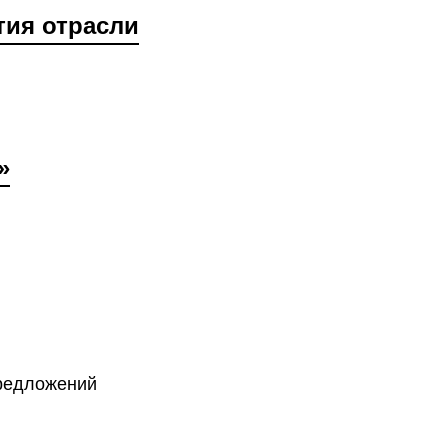
тия отрасли
»
предложений