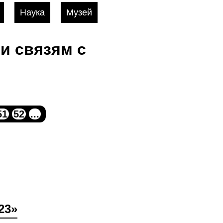
Наука
Музей
и связям с
51
52
...
23»