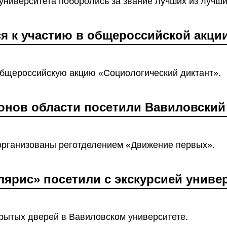
университета поборолись за звание лучших из лучши
 к участию в общероссийской акци
бщероссийскую акцию «Социологический диктант».
онов области посетили Вавиловский
организованы реготделением «Движение первых».
ярис» посетили с экскурсией униве
крытых дверей в Вавиловском университете.