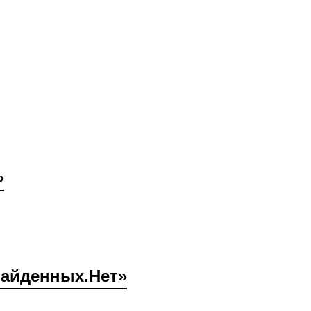
»
найденных.Нет»