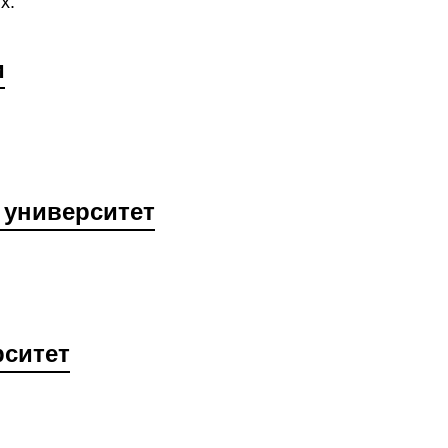
х.
и
 университет
рситет