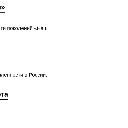
и»
яти поколений «Наш
ленности в России.
ета