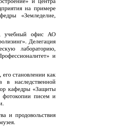
остроение» и центра
дприятия на примере
федры «Земледелие,
», учебный офис АО
олизинг». Делегация
ескую лабораторию,
Профессионалитет» и
 его становлении как
в в наследственной
ссор кафедры «Защиты
 фотокопии писем и
и.
ва и продовольствия
музея.