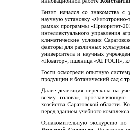
инновационной работе
Константи
Визит начался со знакомства с 
научную установку «Фитотронно-т
рамках программы «Приоритет-20
интеллектуального управления аг
климатические условия Саратовск
факторы для различных культурных
университета и научных учрежден
«Новатор», пшеница «АГРОСП», клу
Гости осмотрели опытную систему
продукции и ботанический сад с т
Далее делегация переехала на у
всему голова», прославляющую 
хозяйства Саратовской области. 
перед зданием учебного комплекса
Ознакомительную экскурсию по 
Дмитрий Соловьев
. Делегация 