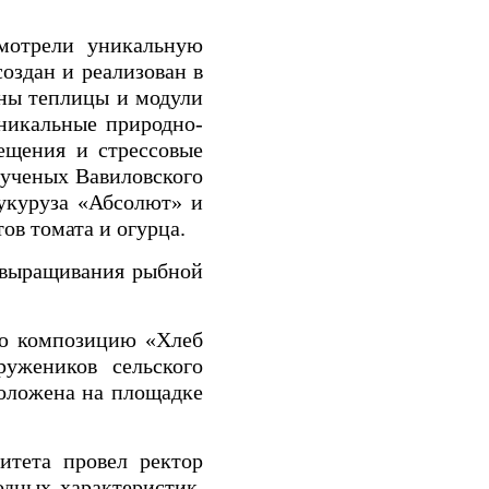
смотрели уникальную
оздан и реализован в
ны теплицы и модули
никальные природно-
ещения и стрессовые
 ученых Вавиловского
кукуруза «Абсолют» и
ов томата и огурца.
 выращивания рыбной
ую композицию «Хлеб
ружеников сельского
оложена на площадке
итета провел ректор
одных характеристик,