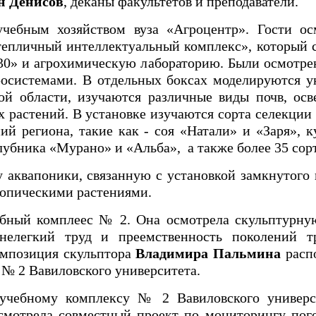
н Денисов
, деканы факультетов и преподаватели.
учебным хозяйством вуза «Агроцентр». Гости о
епличный интеллектуальный комплекс», который с
30» и агрохимическую лабораторию. Были осмотре
росистемами. В отдельных боксах моделируются у
ой области, изучаются различные виды почв, осв
 растений. В установке изучаются сорта селекции
ий региона, такие как - соя «Натали» и «Заря», 
бника «Мурано» и «Альба», а также более 35 сорт
 аквапоники, связанную с установкой замкнутого
ропическими растениями.
чебный комплеес № 2. Она осмотрела скульптурн
нелегкий труд и преемственность поколений т
Композиция скульптора
Владимира Пальмина
расп
 № 2 Вавиловского университета.
учебному комплексу № 2 Вавиловского универс
осмотрела совместный проект по мониторингу пог