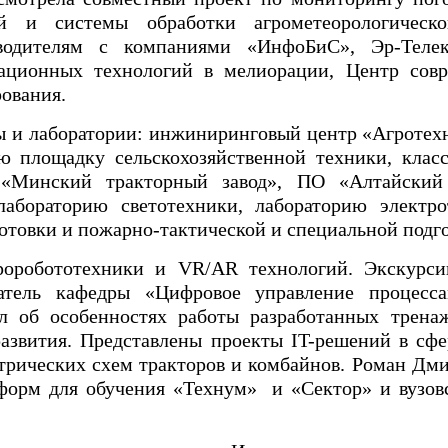
ий и системы обработки агрометеорологичес
зводителям с компаниями «ИнфоБиС», Эр-Телек
ационных технологий в мелиорации, Центр сов
ования.
ы и лаборатории: инжиниринговый центр «Агротех
ю площадку сельскохозяйственной техники, клас
 «Минский тракторный завод», ПО «Алтайский 
абораторию светотехники, лабораторию электро
отовки и пожарно-тактической и специальной подго
роробототехники и VR/AR технологий. Экскурс
аватель кафедры «Цифровое управление проце
 об особенностях работы разработанных трена
развития. Представлены проекты IT-решений в сф
трических схем тракторов и комбайнов. Роман Дми
форм для обучения «Технум» и «Сектор» и вузовс