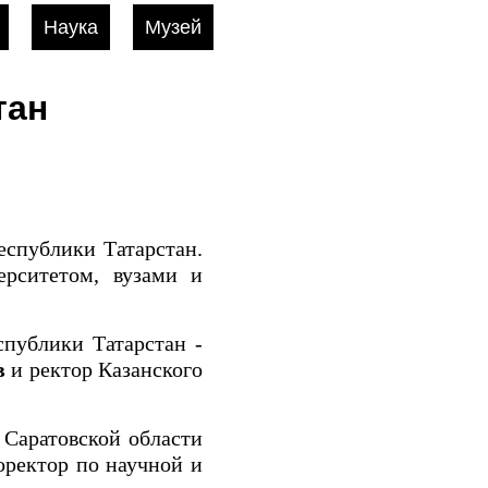
Наука
Музей
тан
еспублики Татарстан.
ерситетом, вузами и
спублики Татарстан -
в
и ректор Казанского
 Саратовской области
оректор по научной и