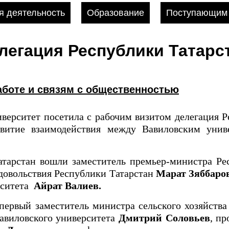
 деятельность
Образование
Поступающим
легация Республики Татарс
аботе и связям с общественностью
верситет посетила с рабочим визитом делегация Р
звитие взаимодействия между Вавиловским унив
атарстан вошли заместитель премьер-министра Ре
одовольствия Республики Татарстан
Марат Зяббаро
рситета
Айрат Валиев.
первый заместитель министра сельского хозяйства
Вавиловского университета
Дмитрий Соловьев
, пр