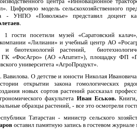
оизводственного центра «Инновационное трактор
л». Цифровую модель сельскохозяйственного пре
ета - УНПО «Поволжье» представил доцент ка
летаев
.
 1 гости посетили музей «Саратовский калач
 компании «Лилиани» и учебный центр АО «Росагр
и и биотехнологий растений, биотехнологич
и ГК «ФосАгро» (АО «Апатит»), площадку ФП «
ловского университета «АгроПродукт».
. Вавилова. О детстве и юности Николая Ивановича,
тории открытии закона гомологических рядо
создания новых сортов растений рассказал профе
агрономического факультета
Иван Еськов.
Книги,
ральные образцы растений, - все это осмотрели гост
спублики Татарстан - министр сельского хозяйст
аров
оставил памятную запись в гостевом журнале 