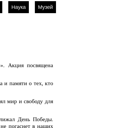
Наука
Музей
и». Акция посвящена
 и памяти о тех, кто
ял мир и свободу для
ближал День Победы.
 не погаснет в наших