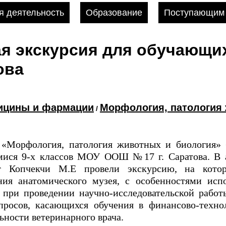
 деятельность
Образование
Поступающим
я экскурсия для обучающи
ова
дицины и фармации
Морфология, патология
/
е «Морфология, патология животных и биология» 
мися 9-х классов МОУ ООШ №17 г. Саратова. В 
 Копчекчи М.Е провели экскурсию, на котор
ния анатомического музея, c особенностями исп
 при проведении научно-исследовательской работ
просов, касающихся обучения в финансово-техно
ьности ветеринарного врача.