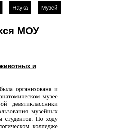
Наука
Музей
хся МОУ
 животных и
была организована и
анатомическом музее
ой девятиклассники
ользования музейных
ы студентов. По ходу
логическом колледже