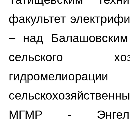
факультет электрифи
– над Балашовским
сельского хоз
гидромелиора
сельскохозяйственны
МГМР - Энгельс