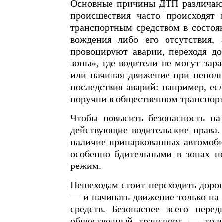
Основные причины ДТП различают
происшествия часто происходят 
транспортным средством в состоя
вождения либо его отсутствия,
провоцируют аварии, переходя д
зоны», где водители не могут зар
или начиная движение при неполн
последствия аварий: например, ес
поручни в общественном транспорт
Чтобы повысить безопасность на
действующие водительские права.
наличие припаркованных автомоби
особенно бдительными в зонах п
режим.
Пешеходам стоит переходить доро
— и начинать движение только на 
средств. Безопаснее всего пере
общественный транспорт — толь