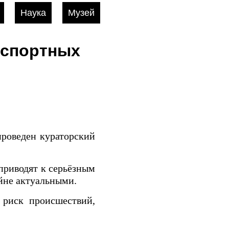
Наука
Музей
нспортных
роведен кураторский
приводят к серьёзным
йне актуальными.
 риск происшествий,