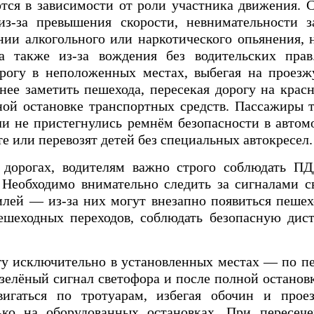
ся в зависимости от роли участника движения. С
из‑за превышения скорости, невнимательности з
нии алкогольного или наркотического опьянения, 
 а также из‑за вождения без водительских пра
орогу в неположенных местах, выбегая на проезж
анее заметить пешехода, пересекая дорогу на крас
ой остановке транспортных средств. Пассажиры т
ли не пристегнулись ремнём безопасности в автомо
е или перевозят детей без специальных автокресел.
 дорогах, водителям важно строго соблюдать П
 Необходимо внимательно следить за сигналами с
лей — из‑за них могут внезапно появиться пешех
ешеходных переходов, соблюдать безопасную дис
гу исключительно в установленных местах — по п
зелёный сигнал светофора и после полной останов
двигаться по тротуарам, избегая обочин и прое
ко на оборудованных остановках. При пересеч