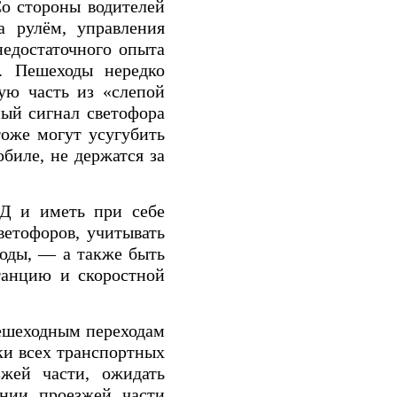
о стороны водителей
а рулём, управления
недостаточного опыта
в. Пешеходы нередко
ую часть из «слепой
ный сигнал светофора
оже могут усугубить
биле, не держатся за
ДД и иметь при себе
ветофоров, учитывать
оды, — а также быть
танцию и скоростной
ешеходным переходам
ки всех транспортных
зжей части, ожидать
ении проезжей части